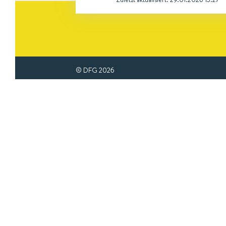
© DFG
2026