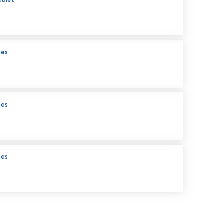
tes
tes
tes