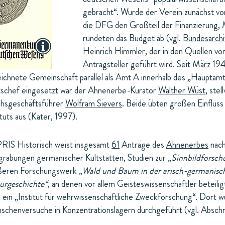
gebracht“. Wurde der Verein zunächst v
die DFG den Großteil der Finanzierung,
rundeten das Budget ab (vgl.
Bundesarchi
Heinrich Himmler
, der in den Quellen v
Antragsteller geführt wird. Seit März 19
ichnete Gemeinschaft parallel als Amt A innerhalb des „Hauptamt
schef eingesetzt war der Ahnenerbe-Kurator
Walther Wüst
, ste
chsgeschäftsführer
Wolfram Sievers
. Beide übten großen Einflus
ituts aus (Kater, 1997).
RIS Historisch weist insgesamt
61
Anträge des
Ahnenerbes
nach
rabungen germanischer Kultstätten, Studien zur
„Sinnbildforsch
ßeren Forschungswerk
„Wald und Baum in der arisch-germanisc
urgeschichte“
, an denen vor allem Geisteswissenschaftler beteili
 ein „Institut für wehrwissenschaftliche Zweckforschung“. Dort 
chenversuche in Konzentrationslagern durchgeführt (vgl. Abschn