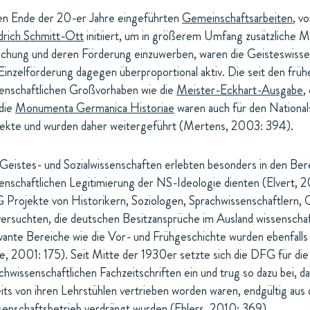
en Ende der 20-er Jahre eingeführten
Gemeinschaftsarbeiten
, v
drich Schmitt-Ott
initiiert, um in größerem Umfang zusätzliche Mit
chung und deren Förderung einzuwerben, waren die Geisteswissen
Einzelförderung dagegen überproportional aktiv. Die seit den fr
enschaftlichen Großvorhaben wie die
Meister-Eckhart-Ausgabe
,
die
Monumenta Germanica Historiae
waren auch für den Nationals
ekte und wurden daher weitergeführt (Mertens, 2003: 394).
Geistes- und Sozialwissenschaften erlebten besonders in den Ber
enschaftlichen Legitimierung der NS-Ideologie dienten (Elvert, 2
Projekte von Historikern, Soziologen, Sprachwissenschaftlern,
versuchten, die deutschen Besitzansprüche im Ausland wissenschaf
vante Bereiche wie die Vor- und Frühgeschichte wurden ebenfalls
e, 2001: 175). Seit Mitte der 1930er setzte sich die DFG für die
chwissenschaftlichen Fachzeitschriften ein und trug so dazu bei, da
its von ihren Lehrstühlen vertrieben worden waren, endgültig au
enschaftsbetrieb verdrängt wurden (Ehlers, 2010: 369).