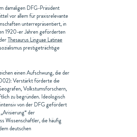
om damaligen DFG-Präsident
tel vor allem für praxisrelevante
schaften unterrepräsentiert, in
ühen 1920-er Jahren geförderten
 der
Thesaurus Linguae Latinae
ozialismus prestigeträchtige
eichen einen Aufschwung, die der
002): Verstärkt förderte die
 Geografen, Volkstumsforschern,
tlich zu begründen. Ideologisch
 intensiv von der DFG gefördert
 „Arisierung“ der
ss Wissenschaftler, die häufig
s dem deutschen