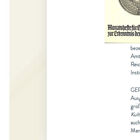
beze
Amt
Rei
Inst
GEP
Ausg
grö
Kult
auch
Mens