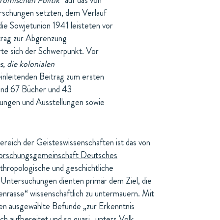
ömischen Politik“
auf das von
orschungen setzten, dem Verlauf
die Sowjetunion 1941 leisteten vor
itrag zur Abgrenzung
te sich der Schwerpunkt. Vor
, die kolonialen
inleitenden Beitrag zum ersten
ind 67 Bücher und 43
gungen und Ausstellungen sowie
ereich der Geisteswissenschaften ist das von
orschungsgemeinschaft Deutsches
nthropologische und geschichtliche
 Untersuchungen dienten primär dem Ziel, die
nrasse“ wissenschaftlich zu untermauern. Mit
en ausgewählte Befunde „zur Erkenntnis
h aufbereitet und so quasi „unters Volk