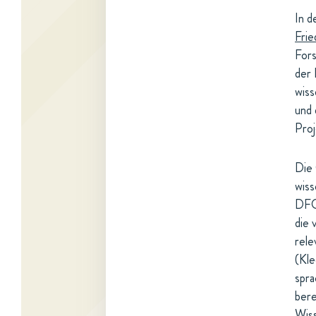
In d
Frie
Fors
der 
wiss
und 
Proj
Die 
wiss
DFG 
die 
rele
(Kle
spra
bere
Wiss