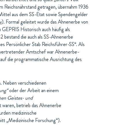
om Reichsnährstand getragen, übernahm 1936
 Mittel aus dem SS-Etat sowie Spendengelder
v
). Formal geleitet wurde das Ahnenerbe von
on GEPRIS Historisch auch häufig als
42 bestand die auch als SS-Ahnenerbe
es Persönlicher Stab Reichsführer-SS“. Als
llvertretender Amtschef war Ahnenerbe-
s auf die programmatische Ausrichtung des
. Neben verschiedenen
ung“
oder der Arbeit an einem
hen Geistes- und
gt waren, betrieb das Ahnenerbe
wurden medizinische
itt „Medizinische Forschung“).