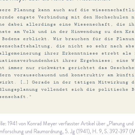
sere Planung kann auch auf die wissenschaftli
ernde engste Verbindung mit den Hochschulen n
ne dabei allerdings eine Wissenschaft, die ih
nste am Volk und in der Hinwendung zu den Krä
 Bodens erblickt. Wir brauchen für die Planun
senschaftshaltung, die nicht so sehr nach abs
allgemeinerung ihrer Erkenntnisse strebt als 
uationsverbundenheit ihrer Ergebnisse; eine W
ht immer nur rückwärts gerichtet das Geschehe
dern vorausschauend und konstruktiv am künfti
wirkt. […] Gerade in der tätigen Mitwirkung d
dlungsplanung vollendet sich die politische B
senschaft.“
le: 1941 von Konrad Meyer verfasster Artikel über „Planung und 
forschung und Raumordnung, 5. Jg (1941), H. 9, S. 392-397 (M