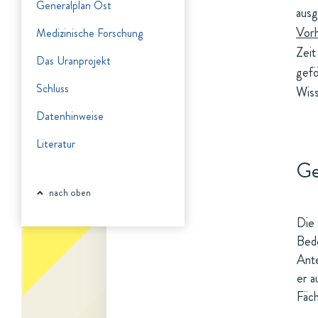
Generalplan Ost
ausg
Vor
Medizinische Forschung
Zeit
Das Uranprojekt
gefö
Schluss
Wiss
Datenhinweise
Literatur
Ge
nach oben
Die 
Bede
Ante
er a
Fäch