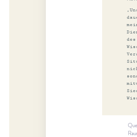
„Un
dau
mei
Die
des
Wis
Ver
Sit
nic
son
mit
Sie
Wis
Quel
Raum