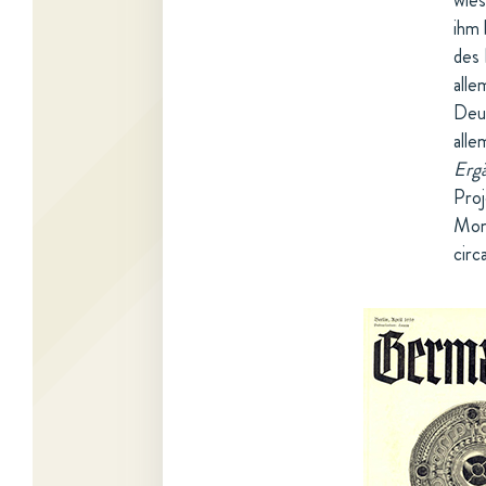
wies
ihm 
des 
alle
Deut
alle
Erg
Proj
Mono
circ