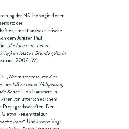
reitung der NS-Ideologie dienen
seinsatz der
tler, um nationalsozialistische
t von dem Juristen
Paul
rin,
„die Idee einer neuen
rieg) im letzten Grunde geht, in
smann, 2007: 59).
ekt.
„Wer mitmachte, tat dies
hen des NS zu neuer Weltgeltung
ende Köder“
– so Hausmann in
e waren von unterschiedlichem
en Propagandaschriften. Der
DFG etwa Reisemittel zur
poche Irans“
. Und Joseph Vogt