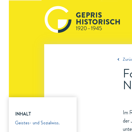
Zurüc
F
N
Im 
INHALT
der 
Geistes- und Sozialwiss.
unte