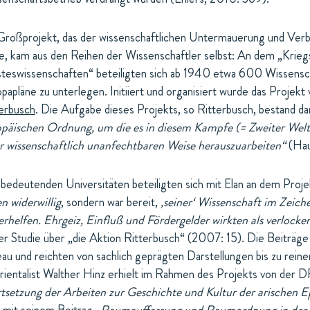
Großprojekt, das der wissenschaftlichen Untermauerung und Verb
te, kam aus den Reihen der Wissenschaftler selbst: An dem „Krieg
teswissenschaften“ beteiligten sich ab 1940 etwa 600 Wissenschaf
papläne zu unterlegen. Initiiert und organisiert wurde das Projek
erbusch
. Die Aufgabe dieses Projekts, so Ritterbusch, bestand da
päischen Ordnung, um die es in diesem Kampfe (= Zweiter Weltk
r wissenschaftlich unanfechtbaren Weise herauszuarbeiten“
(Hau
 bedeutenden Universitäten beteiligten sich mit Elan an dem Proj
en widerwillig
, sondern war bereit,
‚seiner‘ Wissenschaft im Zeic
erhelfen. Ehrgeiz, Einfluß und Fördergelder wirkten als verlock
er Studie über „die Aktion Ritterbusch“ (2007: 15). Die Beiträg
au und reichten von sachlich geprägten Darstellungen bis zu rein
rientalist Walther Hinz erhielt im Rahmen des Projekts von der 
tsetzung der Arbeiten zur Geschichte und Kultur der arischen E