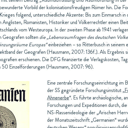
 mit seinem Beitrag
„Raumauffassung und Raumordnung in der r
bewunderte Vorbild der kolonisationsfreudigen Römer hin. Die F
Krieges folgend, unterschiedliche Akzente: Bis zum Einmarsch in 
m Anglisten, Romanisten, Historiker und Völkerrechtler einen Be
schlands vom Westeuropa. In der zweiten Phase ab 1941 verlager
m Geografen sollten
die „Lebensraumfragen des deutschen Volkes
änzungsräume Europas“
einbeziehen – so Ritterbusch in seinem e
ektband der Geografen (Hausmann, 2007: 136f.). Als Ergebnis s
grafien erschienen. Die DFG finanzierte die Verlagskosten, Ta
a 50 Einzelförderungen (Hausmann, 2007: 96).
Eine zentrale Forschungseinrichtung im B
der SS gegründete Forschungsinstitut „
F
Ahnenerbe
“. Es führte archäologische, a
Forschungen und Expeditionen durch, die
NS-Rassenideologie der „Arischen Herre
der Monatszeitschrift „Germanien“ wurd
deutschen Wesens“ populärwissenschaftlic