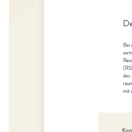
De
Bei 
wirt
Reic
(RSH
des
räum
mit 
Kon