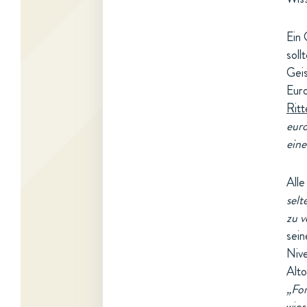
Ein 
soll
Geis
Euro
Ritt
euro
eine
Alle
selt
zu v
sein
Nive
Alto
„For