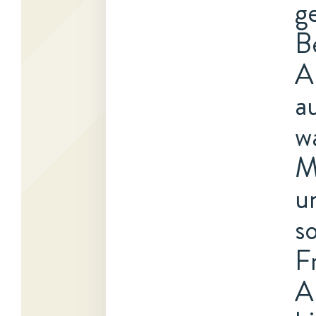
g
B
A
a
w
M
u
s
F
A