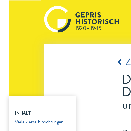
Z
D
D
u
INHALT
Viele kleine Einrichtungen