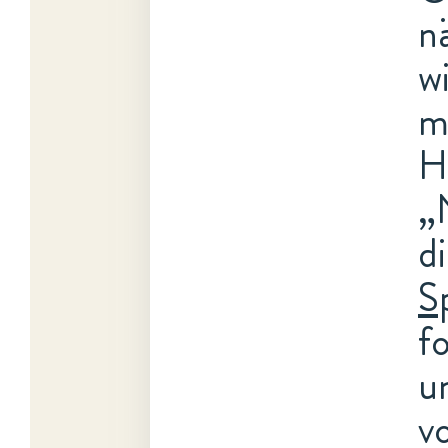
n
w
m
H
„
d
S
f
u
v