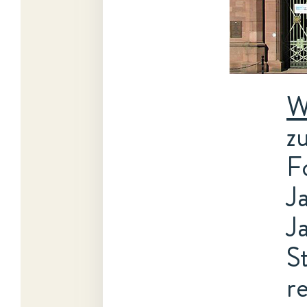
W
z
F
J
J
S
r