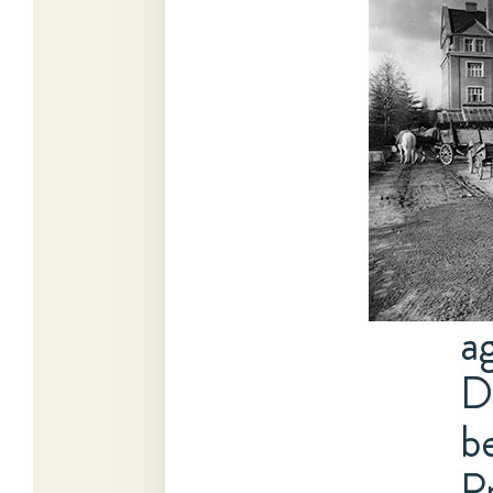
a
D
b
P