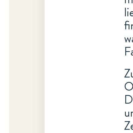
l
f
w
F
Z
O
D
u
Z