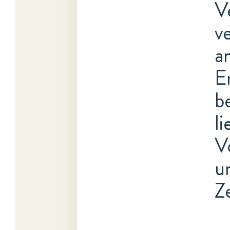
V
v
a
E
b
li
V
u
Z