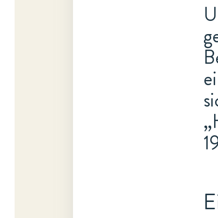
U
g
B
e
s
„
1
E