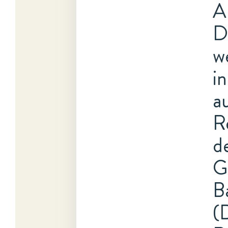
A
D
w
i
au
R
d
G
B
(