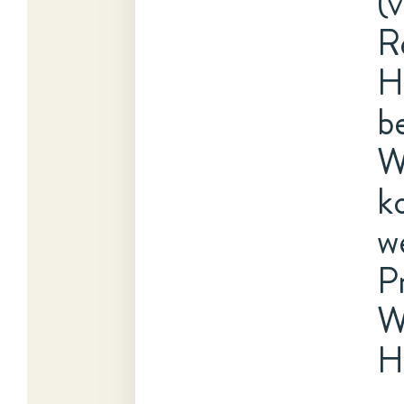
(
R
H
b
W
k
w
P
W
H