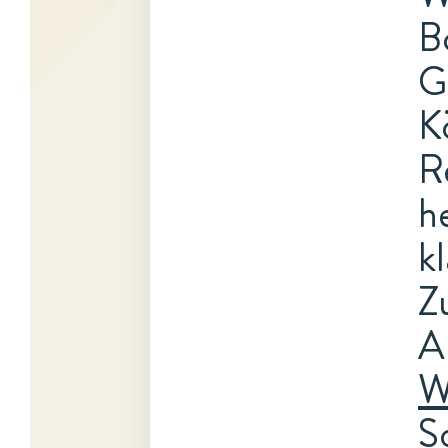
B
G
K
R
h
kl
Z
A
W
S