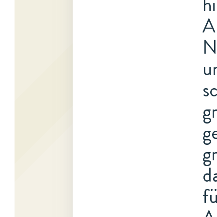
h
A
N
u
s
g
g
g
d
f