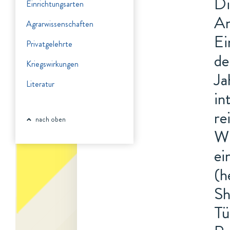
Di
Einrichtungsarten
An
Agrarwissenschaften
Ei
Privatgelehrte
de
Kriegswirkungen
Ja
Literatur
in
re
nach oben
Wi
ei
(h
Sh
Tü