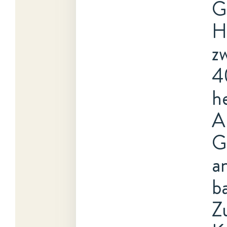
G
H
z
4
h
A
G
an
b
Z