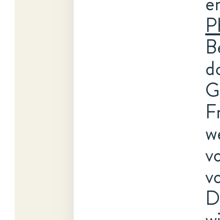
e
P
B
d
G
F
w
v
v
D
w