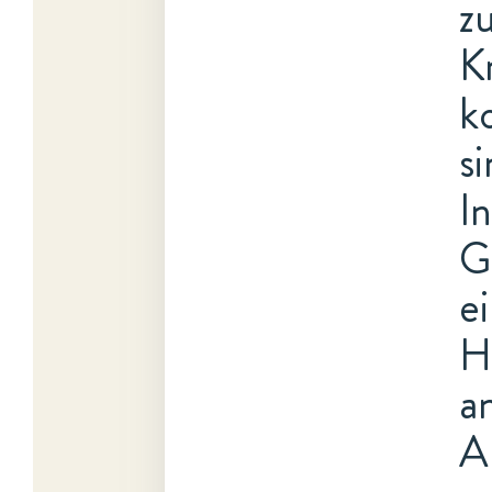
z
K
k
s
In
G
e
H
a
A