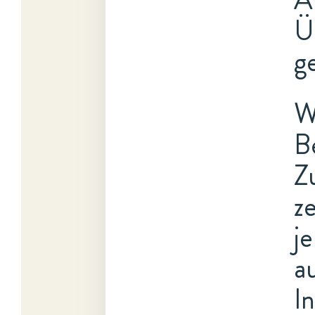
Ü
g
W
B
Z
ze
j
a
I