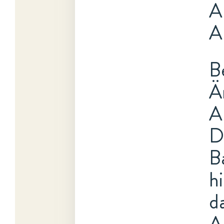
A
A
B
Ä
A
D
B
h
d
A