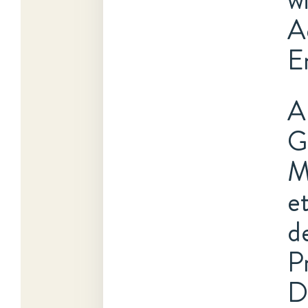
A
E
A
G
M
e
d
P
D