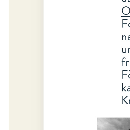
O
F
n
u
f
F
k
K