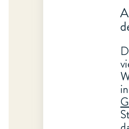
A
d
D
v
W
i
G
S
d