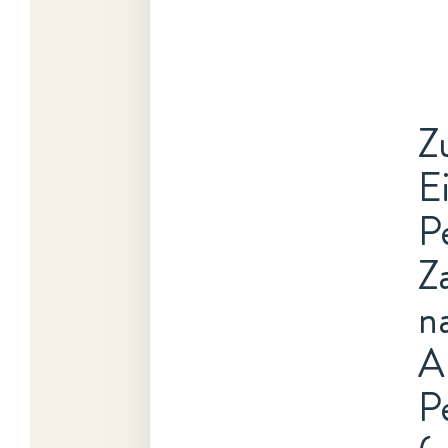
Z
E
P
Z
n
A
P