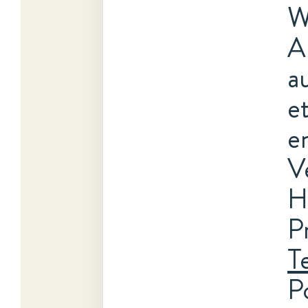
W
A
a
e
e
V
H
P
T
P