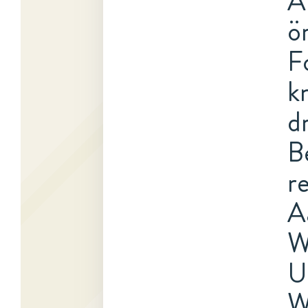
A
ö
F
k
d
B
r
A
W
U
W