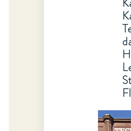
K
Ka
T
d
H
L
S
F