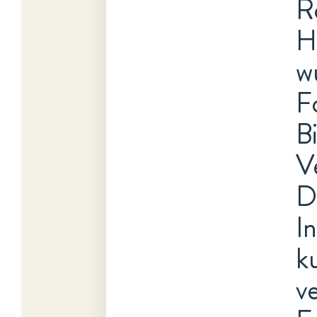
R
H
w
F
B
V
D
I
k
v