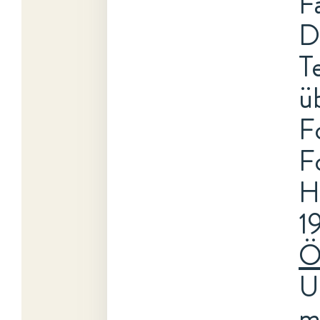
F
D
T
ü
F
F
H
1
Ö
U
m