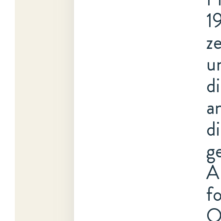
1
ze
u
d
a
d
g
A
f
O