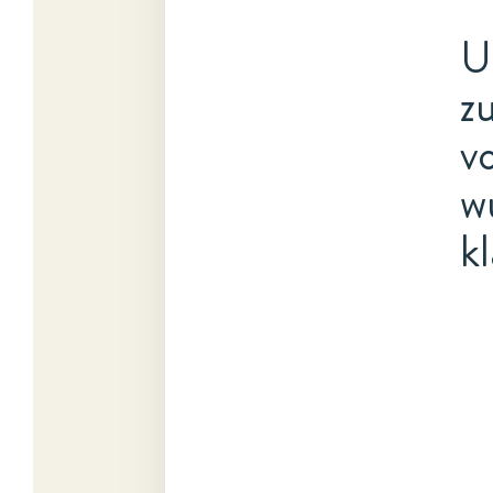
U
z
v
w
kl