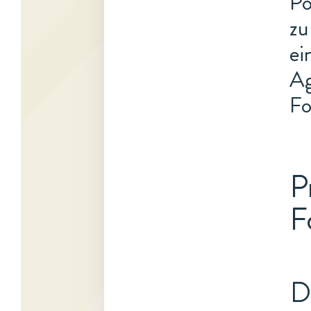
Po
zu
ei
Ag
Fo
P
F
D