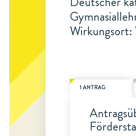
Deutscher kat
Gymnasialleh
Wirkungsort:
1 ANTRAG
Antragsüb
Fördersta