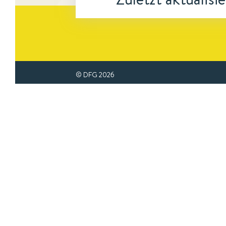
© DFG
2026